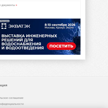
е документы
»
Реклама
ация
льское соглашение
онфиденциальности