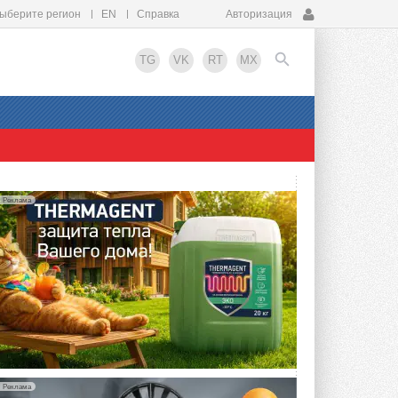
ыберите регион
EN
Справка
Авторизация
TG
VK
RT
MX
EN
Реклама
Реклама