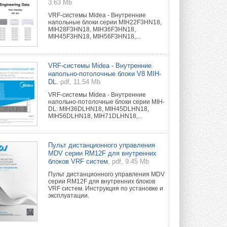
3.63 Mb
VRF-системы Midea - Внутренние
напольные блоки серии MIH22F3HN18,
MIH28F3HN18, MIH36F3HN18,
MIH45F3HN18, MIH56F3HN18,...
VRF-системы Midea - Внутренние
напольно-потолочные блоки V8 MIH-
DL.
pdf, 11.54 Mb
VRF-системы Midea - Внутренние
напольно-потолочные блоки серии MIH-
DL: MIH36DLHN18, MIH45DLHN18,
MIH56DLHN18, MIH71DLHN18,...
Пульт дистанционного управления
MDV серии RM12F для внутренних
блоков VRF систем.
pdf, 9.45 Mb
Пульт дистанционного управления MDV
серии RM12F для внутренних блоков
VRF систем. Инструкция по установке и
эксплуатации.