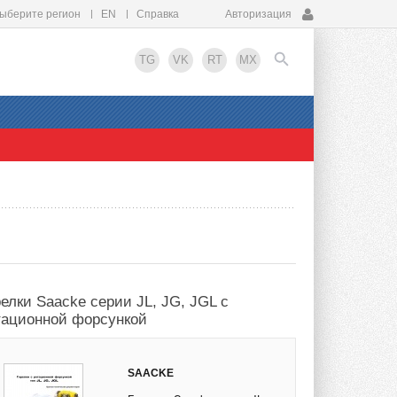
ыберите регион
EN
Справка
Авторизация
TG
VK
RT
MX
EN
релки Saacke серии JL, JG, JGL с
тационной форсункой
SAACKE