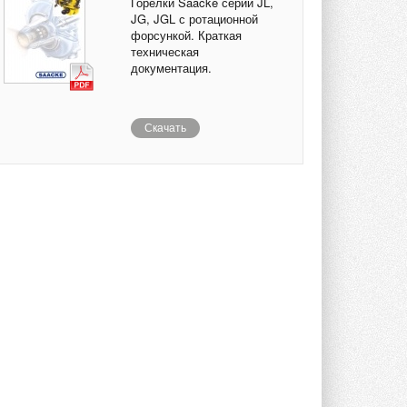
Горелки Saacke серии JL,
JG, JGL с ротационной
форсункой. Краткая
техническая
документация.
Скачать