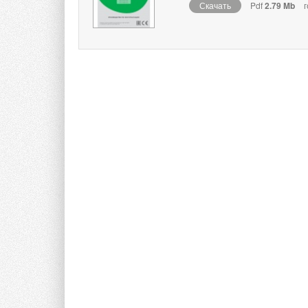
Скачать
Pdf
2.79 Mb
г