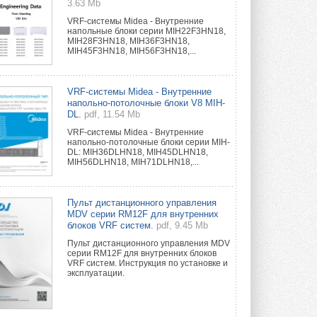
3.63 Mb
VRF-системы Midea - Внутренние
напольные блоки серии MIH22F3HN18,
MIH28F3HN18, MIH36F3HN18,
MIH45F3HN18, MIH56F3HN18,...
VRF-системы Midea - Внутренние
напольно-потолочные блоки V8 MIH-
DL.
pdf, 11.54 Mb
VRF-системы Midea - Внутренние
напольно-потолочные блоки серии MIH-
DL: MIH36DLHN18, MIH45DLHN18,
MIH56DLHN18, MIH71DLHN18,...
Пульт дистанционного управления
MDV серии RM12F для внутренних
блоков VRF систем.
pdf, 9.45 Mb
Пульт дистанционного управления MDV
серии RM12F для внутренних блоков
VRF систем. Инструкция по установке и
эксплуатации.