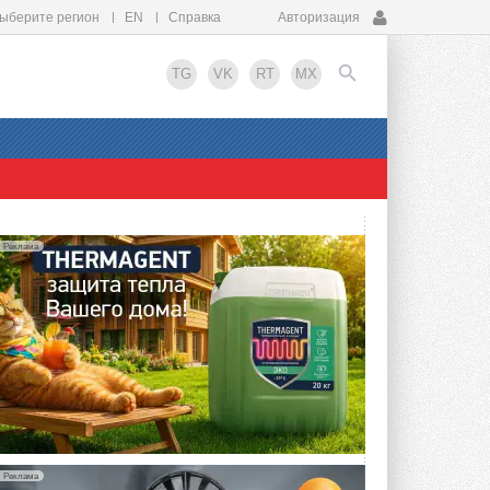
ыберите регион
EN
Справка
Авторизация
TG
VK
RT
MX
EN
Реклама
Реклама