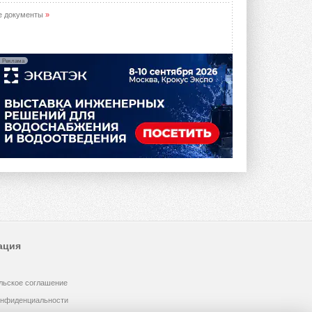
е документы
»
Реклама
ация
льское соглашение
онфиденциальности