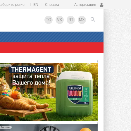
ыберите регион
EN
Справка
Авторизация
TG
VK
RT
MX
EN
Реклама
Реклама