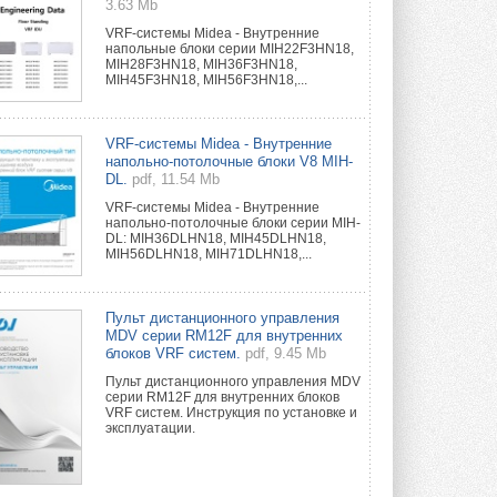
3.63 Mb
VRF-системы Midea - Внутренние
напольные блоки серии MIH22F3HN18,
MIH28F3HN18, MIH36F3HN18,
MIH45F3HN18, MIH56F3HN18,...
VRF-системы Midea - Внутренние
напольно-потолочные блоки V8 MIH-
DL.
pdf, 11.54 Mb
VRF-системы Midea - Внутренние
напольно-потолочные блоки серии MIH-
DL: MIH36DLHN18, MIH45DLHN18,
MIH56DLHN18, MIH71DLHN18,...
Пульт дистанционного управления
MDV серии RM12F для внутренних
блоков VRF систем.
pdf, 9.45 Mb
Пульт дистанционного управления MDV
серии RM12F для внутренних блоков
VRF систем. Инструкция по установке и
эксплуатации.