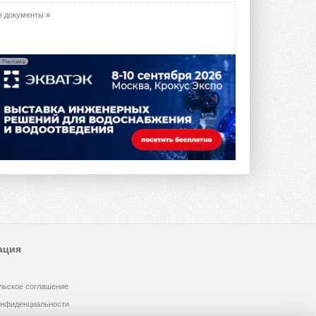
е документы
»
Реклама
ация
льское соглашение
онфиденциальности