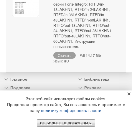
серии Forte Integro: RTFD/in-
18LAKHN1, RTFD/in-24LAKHN1,
RTFD/in-36LAKHN1, RTFD/in-
48LAKHN1, RTFD/in-60LAKHN1,
RTFO/out-18LAKHN1, RTFO/out-
24LAKHN1, RTFO/out-36LAKHN1,
RTFO/out-48LAKHN1, RTFO/out-
60LAKHN1. Инструкция
пользователя.
Скачать
Pdf
14.17 Mb
Язык:
RU
Главное
Библиотека
Подписка
Реклама
×
Информация
Этот веб-сайт использует файлы cookies.
Продолжая просмотр сайта, Вы соглашаетесь и принимаете
© 2002 - 2026 OOO Издательский дом «МЕДИА ТЕХНОЛОДЖИ» +7 (495) 665-00-
нашу
политику конфиденциальности
.
00
ОК. БОЛЬШЕ НЕ ПОКАЗЫВАТЬ.