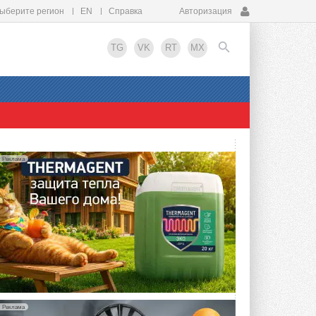
ыберите регион
EN
Справка
Авторизация
TG
VK
RT
MX
EN
Реклама
Реклама