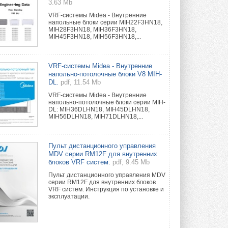
3.63 Mb
VRF-системы Midea - Внутренние
напольные блоки серии MIH22F3HN18,
MIH28F3HN18, MIH36F3HN18,
MIH45F3HN18, MIH56F3HN18,...
VRF-системы Midea - Внутренние
напольно-потолочные блоки V8 MIH-
DL.
pdf, 11.54 Mb
VRF-системы Midea - Внутренние
напольно-потолочные блоки серии MIH-
DL: MIH36DLHN18, MIH45DLHN18,
MIH56DLHN18, MIH71DLHN18,...
Пульт дистанционного управления
MDV серии RM12F для внутренних
блоков VRF систем.
pdf, 9.45 Mb
Пульт дистанционного управления MDV
серии RM12F для внутренних блоков
VRF систем. Инструкция по установке и
эксплуатации.