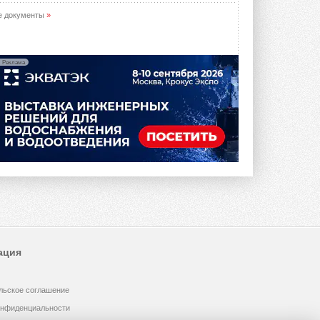
е документы
»
Реклама
ация
льское соглашение
онфиденциальности