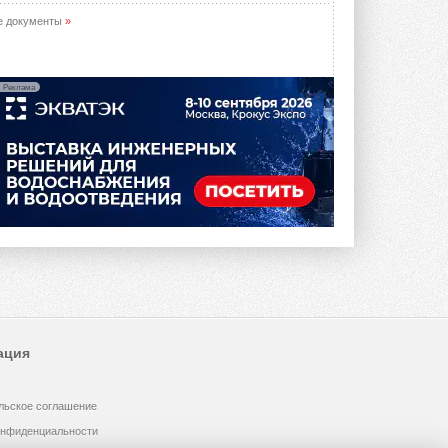
е документы
»
Реклама
ация
льское соглашение
онфиденциальности