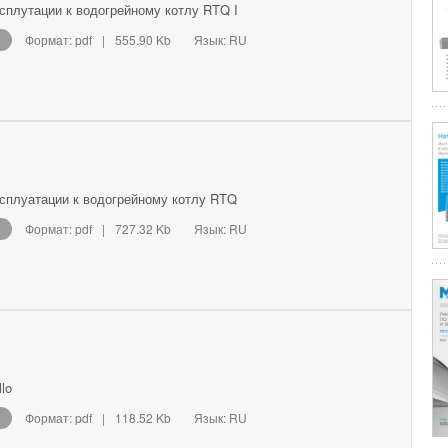
сплутации к водогрейному котлу RTQ I
Формат: pdf
|
555.90 Kb
Язык: RU
ксплуатации к водогрейному котлу RTQ
Формат: pdf
|
727.32 Kb
Язык: RU
lo
Формат: pdf
|
118.52 Kb
Язык: RU