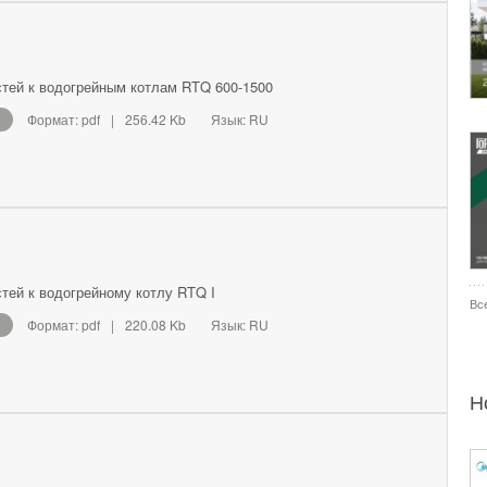
тей к водогрейным котлам RTQ 600-1500
Формат: pdf
|
256.42 Kb
Язык: RU
тей к водогрейному котлу RTQ I
Вс
Формат: pdf
|
220.08 Kb
Язык: RU
Н