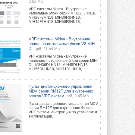
3.63 Mb
VRF-системы Midea - Внутренние
напольные блоки серии MIH22F3HN18,
MIH28F3HN18, MIH36F3HN18,
MIH45F3HN18, MIH56F3HN18,...
VRF-системы Midea - Внутренние
напольно-потолочные блоки V8 MIH-
DL.
pdf, 11.54 Mb
VRF-системы Midea - Внутренние
напольно-потолочные блоки серии MIH-
DL: MIH36DLHN18, MIH45DLHN18,
MIH56DLHN18, MIH71DLHN18,...
Пульт дистанционного управления
MDV серии RM12F для внутренних
блоков VRF систем.
pdf, 9.45 Mb
Пульт дистанционного управления MDV
серии RM12F для внутренних блоков
VRF систем. Инструкция по установке и
эксплуатации.