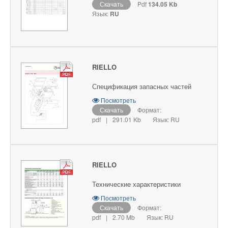
Скачать
Pdf
134.05 Kb
Язык:
RU
RIELLO
Спецификация запасных частей
Посмотреть
Скачать
Формат:
pdf
|
291.01 Kb
Язык: RU
RIELLO
Технические характеристики
Посмотреть
Скачать
Формат:
pdf
|
2.70 Mb
Язык: RU