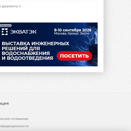
е документы
»
Реклама
ация
льское соглашение
онфиденциальности