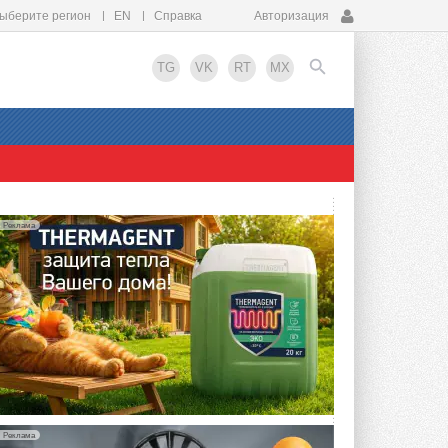
ыберите регион
EN
Справка
Авторизация
TG
VK
RT
MX
EN
Реклама
Реклама