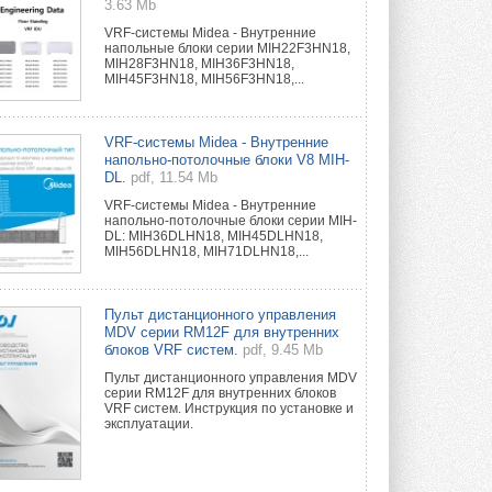
3.63 Mb
VRF-системы Midea - Внутренние
напольные блоки серии MIH22F3HN18,
MIH28F3HN18, MIH36F3HN18,
MIH45F3HN18, MIH56F3HN18,...
VRF-системы Midea - Внутренние
напольно-потолочные блоки V8 MIH-
DL.
pdf, 11.54 Mb
VRF-системы Midea - Внутренние
напольно-потолочные блоки серии MIH-
DL: MIH36DLHN18, MIH45DLHN18,
MIH56DLHN18, MIH71DLHN18,...
Пульт дистанционного управления
MDV серии RM12F для внутренних
блоков VRF систем.
pdf, 9.45 Mb
Пульт дистанционного управления MDV
серии RM12F для внутренних блоков
VRF систем. Инструкция по установке и
эксплуатации.