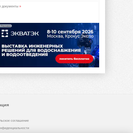
е документы
»
Реклама
ация
льское соглашение
онфиденциальности