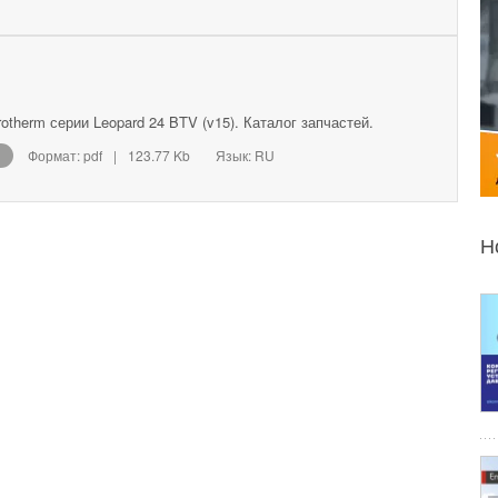
otherm серии Leopard 24 BTV (v15). Каталог запчастей.
Формат: pdf
|
123.77 Kb
Язык: RU
Н