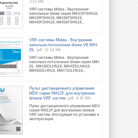
3.63 Mb
VRF-системы Midea - Внутренние
напольные блоки серии MIH22F3HN18,
MIH28F3HN18, MIH36F3HN18,
MIH45F3HN18, MIH56F3HN18,...
VRF-системы Midea - Внутренние
напольно-потолочные блоки V8 MIH-
DL.
pdf, 11.54 Mb
VRF-системы Midea - Внутренние
напольно-потолочные блоки серии MIH-
DL: MIH36DLHN18, MIH45DLHN18,
MIH56DLHN18, MIH71DLHN18,...
Пульт дистанционного управления
MDV серии RM12F для внутренних
блоков VRF систем.
pdf, 9.45 Mb
Пульт дистанционного управления MDV
серии RM12F для внутренних блоков
VRF систем. Инструкция по установке и
эксплуатации.