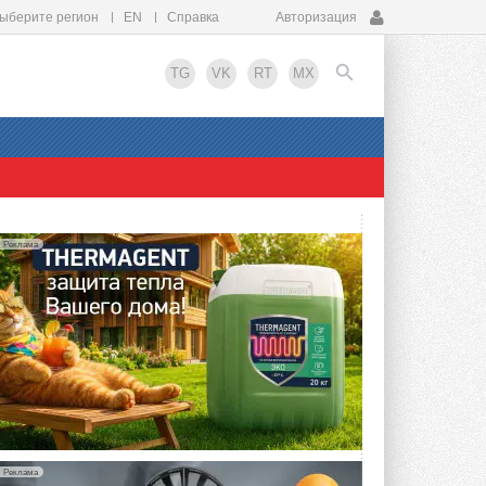
ыберите регион
EN
Справка
Авторизация
TG
VK
RT
MX
EN
Реклама
Реклама