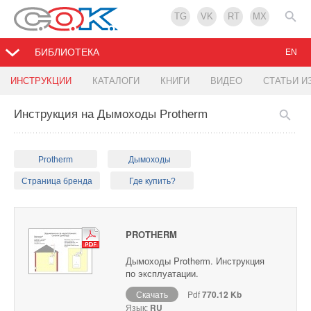
TG
VK
RT
MX
БИБЛИОТЕКА
EN
ИНСТРУКЦИИ
КАТАЛОГИ
КНИГИ
ВИДЕО
СТАТЬИ И
Инструкция на Дымоходы Protherm
Protherm
Дымоходы
Страница бренда
Где купить?
PROTHERM
Дымоходы Protherm. Инструкция
по эксплуатации.
Скачать
Pdf
770.12 Kb
Язык:
RU