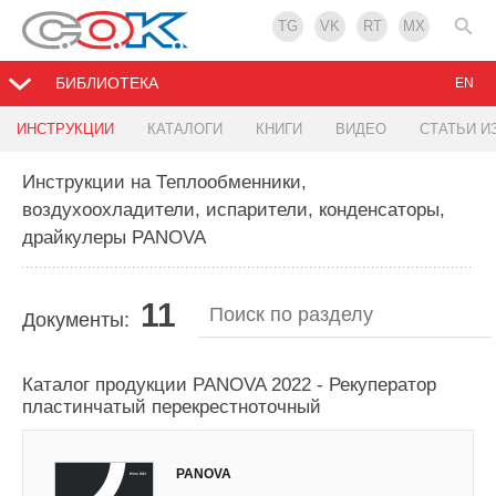
TG
VK
RT
MX
БИБЛИОТЕКА
EN
ИНСТРУКЦИИ
КАТАЛОГИ
КНИГИ
ВИДЕО
СТАТЬИ И
Инструкции на Теплообменники,
воздухоохладители, испарители, конденсаторы,
драйкулеры PANOVA
11
Документы:
Каталог продукции PANOVA 2022 - Рекуператор
пластинчатый перекрестноточный
PANOVA