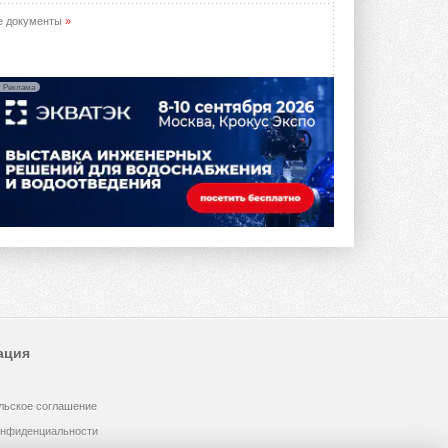
е документы
»
Реклама
ация
льское соглашение
онфиденциальности