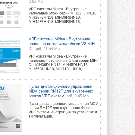
3.63 Mb
VRF-системы Midea - Внутренние
напольные блоки серии MIH22F3HN18,
MIH28F3HN18, MIH36F3HN18,
MIH45F3HN18, MIH56F3HN18,...
VRF-системы Midea - Внутренние
напольно-потолочные блоки V8 MIH-
DL.
pdf, 11.54 Mb
VRF-системы Midea - Внутренние
напольно-потолочные блоки серии MIH-
DL: MIH36DLHN18, MIH45DLHN18,
MIH56DLHN18, MIH71DLHN18,...
Пульт дистанционного управления
MDV серии RM12F для внутренних
блоков VRF систем.
pdf, 9.45 Mb
Пульт дистанционного управления MDV
серии RM12F для внутренних блоков
VRF систем. Инструкция по установке и
эксплуатации.