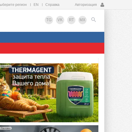
ыберите регион
EN
Справка
Авторизация
TG
VK
RT
MX
EN
Реклама
Реклама