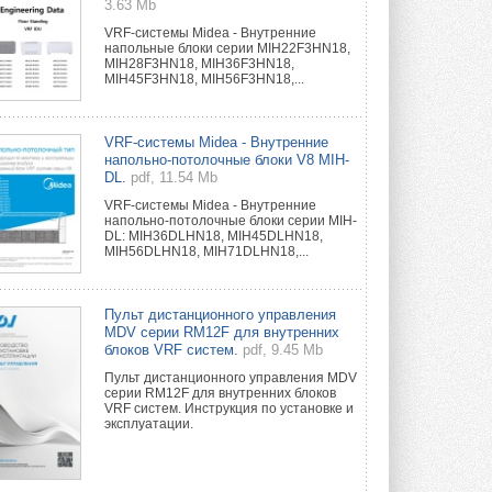
3.63 Mb
VRF-системы Midea - Внутренние
напольные блоки серии MIH22F3HN18,
MIH28F3HN18, MIH36F3HN18,
MIH45F3HN18, MIH56F3HN18,...
VRF-системы Midea - Внутренние
напольно-потолочные блоки V8 MIH-
DL.
pdf, 11.54 Mb
VRF-системы Midea - Внутренние
напольно-потолочные блоки серии MIH-
DL: MIH36DLHN18, MIH45DLHN18,
MIH56DLHN18, MIH71DLHN18,...
Пульт дистанционного управления
MDV серии RM12F для внутренних
блоков VRF систем.
pdf, 9.45 Mb
Пульт дистанционного управления MDV
серии RM12F для внутренних блоков
VRF систем. Инструкция по установке и
эксплуатации.