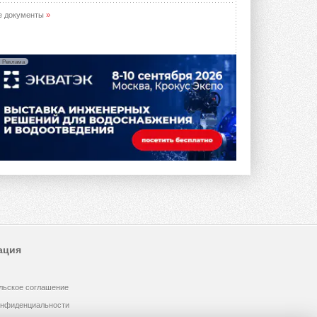
е документы
»
Реклама
ация
льское соглашение
онфиденциальности