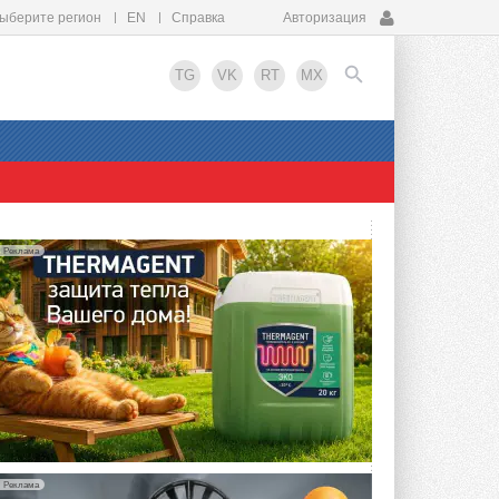
ыберите регион
EN
Справка
Авторизация
TG
VK
RT
MX
EN
Реклама
Реклама