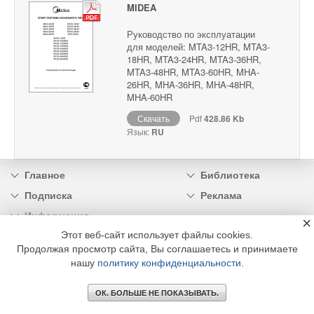
MIDEA
Руководство по эксплуатации
для моделей: MTA3-12HR, MTA3-
18HR, MTA3-24HR, MTA3-36HR,
MTA3-48HR, MTA3-60HR, MHA-
26HR, MHA-36HR, MHA-48HR,
MHA-60HR
Скачать
Pdf
428.86 Kb
Язык:
RU
Главное
Библиотека
Подписка
Реклама
Информация
×
Этот веб-сайт использует файлы cookies.
© 2002 - 2026 OOO Издательский дом «МЕДИА ТЕХНОЛОДЖИ» +7 (495) 665-00-
Продолжая просмотр сайта, Вы соглашаетесь и принимаете
00
нашу
политику конфиденциальности
.
ОК. БОЛЬШЕ НЕ ПОКАЗЫВАТЬ.