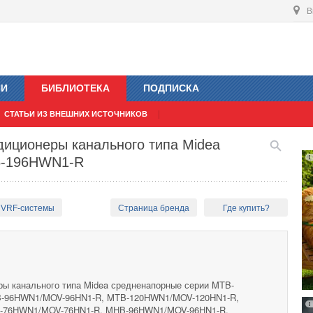
В
ИИ
БИБЛИОТЕКА
ПОДПИСКА
СТАТЬИ ИЗ ВНЕШНИХ ИСТОЧНИКОВ
иционеры канального типа Midea
6-196HWN1-R
 VRF-системы
Страница бренда
Где купить?
ы канального типа Midea средненапорные серии MTB-
-96HWN1/MOV-96HN1-R, MTB-120HWN1/MOV-120HN1-R,
B-76HWN1/MOV-76HN1-R, MHB-96HWN1/MOV-96HN1-R.