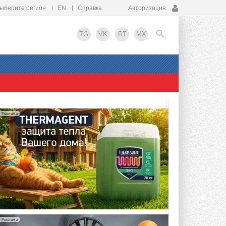
ыберите регион
EN
Справка
Авторизация
TG
VK
RT
MX
EN
Реклама
Реклама