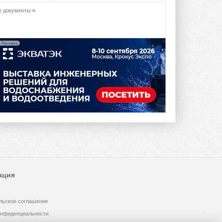
е документы
»
Реклама
ация
льское соглашение
онфиденциальности