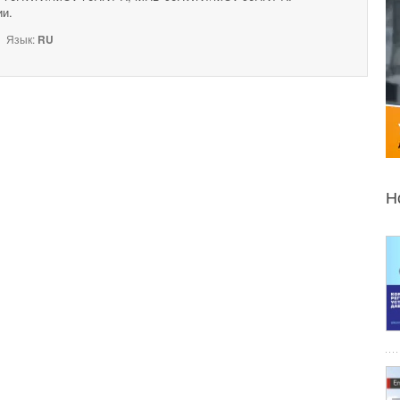
ии.
Язык:
RU
Н