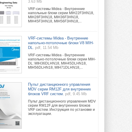
3.63 Mb
VRF-системы Midea - Внутренние
напольные блоки серии MIH22F3HN18,
MIH28F3HN18, MIH36F3HN18,
MIH45F3HN18, MIH56F3HN18,...
VRF-системы Midea - Внутренние
напольно-потолочные блоки V8 MIH-
DL.
pdf, 11.54 Mb
VRF-системы Midea - Внутренние
напольно-потолочные блоки серии MIH-
DL: MIH36DLHN18, MIH45DLHN18,
MIH56DLHN18, MIH71DLHN18,...
Пульт дистанционного управления
MDV серии RM12F для внутренних
блоков VRF систем.
pdf, 9.45 Mb
Пульт дистанционного управления MDV
серии RM12F для внутренних блоков
VRF систем. Инструкция по установке и
эксплуатации.