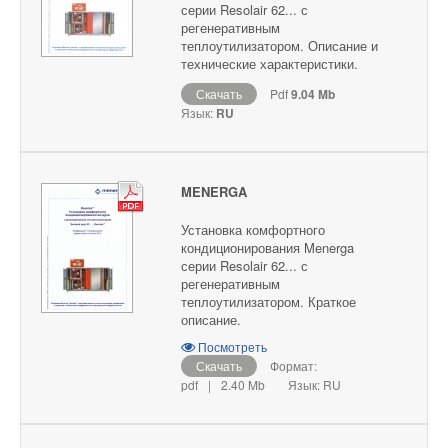
серии Resolair 62... с
регенеративным
теплоутилизатором. Описание и
технические характеристики.
Скачать
Pdf
9.04 Mb
Язык:
RU
MENERGA
Установка комфортного
кондиционирования Menerga
серии Resolair 62... с
регенеративным
теплоутилизатором. Краткое
описание.
Посмотреть
Скачать
Формат:
pdf
|
2.40 Mb
Язык: RU