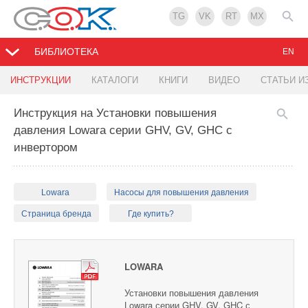
TG
VK
RT
MX
БИБЛИОТЕКА
EN
ИНСТРУКЦИИ
КАТАЛОГИ
КНИГИ
ВИДЕО
СТАТЬИ И
Инструкция на Установки повышения
давления Lowara серии GHV, GV, GHC с
инвертором
Lowara
Насосы для повышения давления
Страница бренда
Где купить?
LOWARA
Установки повышения давления
Lowara серии GHV, GV, GHC с