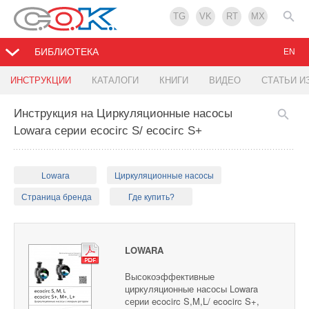
TG
VK
RT
MX
БИБЛИОТЕКА
EN
ИНСТРУКЦИИ
КАТАЛОГИ
КНИГИ
ВИДЕО
СТАТЬИ И
Инструкция на Циркуляционные насосы
Lowara серии ecocirc S/ ecocirc S+
Lowara
Циркуляционные насосы
Страница бренда
Где купить?
LOWARA
Высокоэффективные
циркуляционные насосы Lowara
серии ecocirc S,M,L/ ecocirc S+,