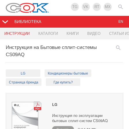
TG
VK
RT
MX
БИБЛИОТЕКА
EN
ИНСТРУКЦИИ
КАТАЛОГИ
КНИГИ
ВИДЕО
СТАТЬИ И
Инструкция на Бытовые сплит-системы
СS09AQ
LG
Кондиционеры бытовые
Страница бренда
Где купить?
LG
Инструкция по эксплуатации
бытовых сплит-систем СS09AQ