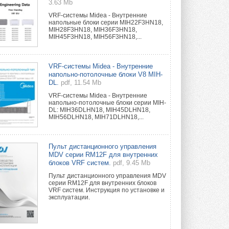
3.63 Mb
VRF-системы Midea - Внутренние
напольные блоки серии MIH22F3HN18,
MIH28F3HN18, MIH36F3HN18,
MIH45F3HN18, MIH56F3HN18,...
VRF-системы Midea - Внутренние
напольно-потолочные блоки V8 MIH-
DL.
pdf, 11.54 Mb
VRF-системы Midea - Внутренние
напольно-потолочные блоки серии MIH-
DL: MIH36DLHN18, MIH45DLHN18,
MIH56DLHN18, MIH71DLHN18,...
Пульт дистанционного управления
MDV серии RM12F для внутренних
блоков VRF систем.
pdf, 9.45 Mb
Пульт дистанционного управления MDV
серии RM12F для внутренних блоков
VRF систем. Инструкция по установке и
эксплуатации.