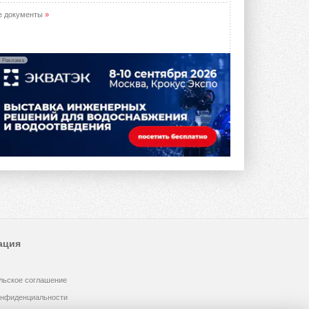
е документы
»
Реклама
ация
льское соглашение
онфиденциальности