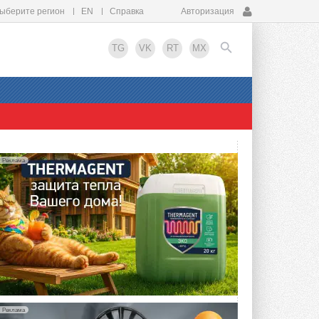
ыберите регион
EN
Справка
Авторизация
TG
VK
RT
MX
EN
Реклама
Реклама