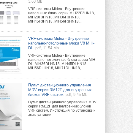
3.63 Mb
VRF-системы Midea - Внутренние
напольные блоки серии MIH22F3HN18,
MIH28F3HN18, MIH36F3HN18,
MIH45F3HN18, MIH56F3HN18,...
VRF-системы Midea - Внутренние
напольно-потолочные блоки V8 MIH-
DL.
pdf, 11.54 Mb
VRF-системы Midea - Внутренние
напольно-потолочные блоки серии MIH-
DL: MIH36DLHN18, MIH45DLHN18,
MIH56DLHN18, MIH71DLHN18,...
Пульт дистанционного управления
MDV серии RM12F для внутренних
блоков VRF систем.
pdf, 9.45 Mb
Пульт дистанционного управления MDV
серии RM12F для внутренних блоков
VRF систем. Инструкция по установке и
эксплуатации.