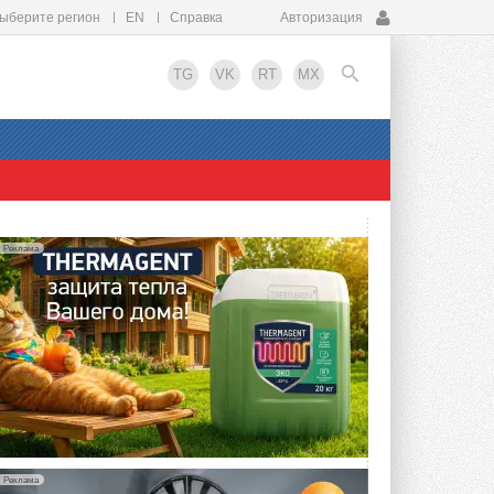
ыберите регион
EN
Справка
Авторизация
TG
VK
RT
MX
EN
Реклама
Реклама