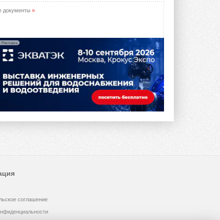
е документы
»
Реклама
ация
льское соглашение
онфиденциальности