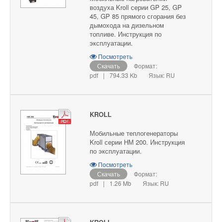
воздуха Kroll серии GP 25, GP
45, GP 85 прямого сгорания без
дымохода на дизельном
топливе. Инструкция по
эксплуатации.
Посмотреть
Скачать
Формат:
pdf
|
794.33 Kb
Язык: RU
KROLL
Мобильные теплогенераторы
Kroll серии НМ 200. Инструкция
по эксплуатации.
Посмотреть
Скачать
Формат:
pdf
|
1.26 Mb
Язык: RU