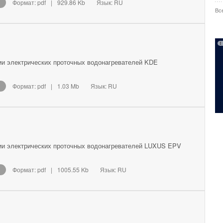
Формат: pdf
|
929.86 Kb
Язык: RU
Вс
ии электрических проточных водонагревателей KDE
Формат: pdf
|
1.03 Mb
Язык: RU
ии электрических проточных водонагревателей LUXUS EPV
Формат: pdf
|
1005.55 Kb
Язык: RU