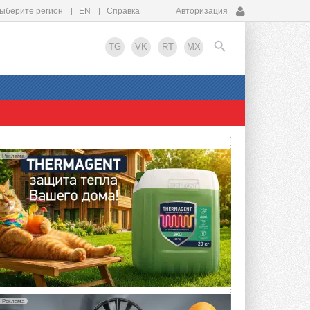
ыберите регион
EN
Справка
Авторизация
TG
VK
RT
MX
EN
Реклама
Реклама