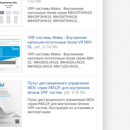
3.63 Mb
VRF-системы Midea - Внутренние
напольные блоки серии MIH22F3HN18,
MIH28F3HN18, MIH36F3HN18,
MIH45F3HN18, MIH56F3HN18,...
VRF-системы Midea - Внутренние
напольно-потолочные блоки V8 MIH-
DL.
pdf, 11.54 Mb
VRF-системы Midea - Внутренние
напольно-потолочные блоки серии MIH-
DL: MIH36DLHN18, MIH45DLHN18,
MIH56DLHN18, MIH71DLHN18,...
Пульт дистанционного управления
MDV серии RM12F для внутренних
блоков VRF систем.
pdf, 9.45 Mb
Пульт дистанционного управления MDV
серии RM12F для внутренних блоков
VRF систем. Инструкция по установке и
эксплуатации.