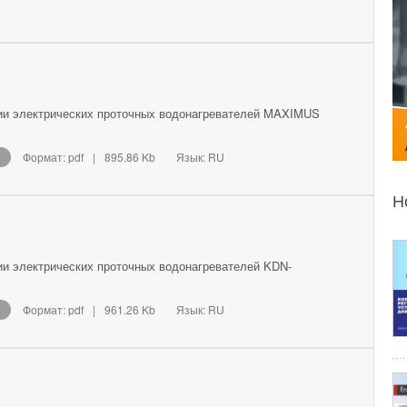
ии электрических проточных водонагревателей MAXIMUS
Формат: pdf
|
895.86 Kb
Язык: RU
Н
ии электрических проточных водонагревателей KDN-
Формат: pdf
|
961.26 Kb
Язык: RU