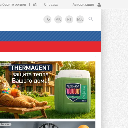
ыберите регион
EN
Справка
Авторизация
TG
VK
RT
MX
EN
Реклама
Реклама