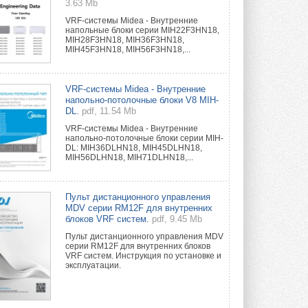
3.63 Mb
VRF-системы Midea - Внутренние
напольные блоки серии MIH22F3HN18,
MIH28F3HN18, MIH36F3HN18,
MIH45F3HN18, MIH56F3HN18,...
VRF-системы Midea - Внутренние
напольно-потолочные блоки V8 MIH-
DL.
pdf, 11.54 Mb
VRF-системы Midea - Внутренние
напольно-потолочные блоки серии MIH-
DL: MIH36DLHN18, MIH45DLHN18,
MIH56DLHN18, MIH71DLHN18,...
Пульт дистанционного управления
MDV серии RM12F для внутренних
блоков VRF систем.
pdf, 9.45 Mb
Пульт дистанционного управления MDV
серии RM12F для внутренних блоков
VRF систем. Инструкция по установке и
эксплуатации.