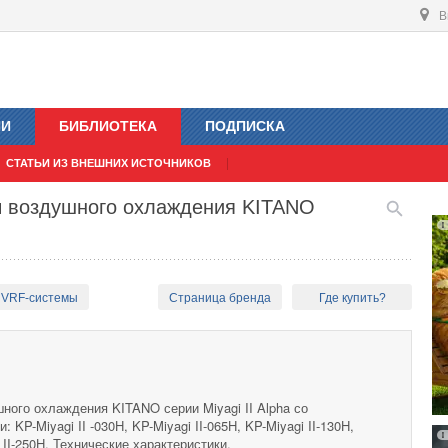
В
ИИ
БИБЛИОТЕКА
ПОДПИСКА
СТАТЬИ ИЗ ВНЕШНИХ ИСТОЧНИКОВ
ы воздушного охлаждения KITANO
 VRF-системы
Страница бренда
Где купить?
ого охлаждения KITANO серии Miyagi II Alpha со
KP-Miyagi II -030H, KP-Miyagi II-065H, KP-Miyagi II-130H,
i II-250H. Технические характеристики.