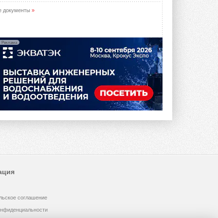
е документы
»
Реклама
ация
льское соглашение
онфиденциальности