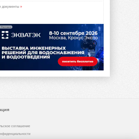
е документы
»
Реклама
ация
льское соглашение
онфиденциальности