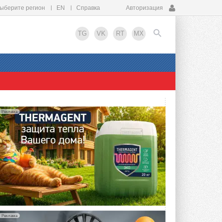
ыберите регион
EN
Справка
Авторизация
TG
VK
RT
MX
EN
Реклама
Реклама