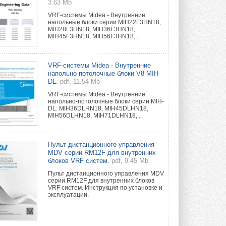
3.63 Mb
VRF-системы Midea - Внутренние
напольные блоки серии MIH22F3HN18,
MIH28F3HN18, MIH36F3HN18,
MIH45F3HN18, MIH56F3HN18,...
VRF-системы Midea - Внутренние
напольно-потолочные блоки V8 MIH-
DL.
pdf, 11.54 Mb
VRF-системы Midea - Внутренние
напольно-потолочные блоки серии MIH-
DL: MIH36DLHN18, MIH45DLHN18,
MIH56DLHN18, MIH71DLHN18,...
Пульт дистанционного управления
MDV серии RM12F для внутренних
блоков VRF систем.
pdf, 9.45 Mb
Пульт дистанционного управления MDV
серии RM12F для внутренних блоков
VRF систем. Инструкция по установке и
эксплуатации.