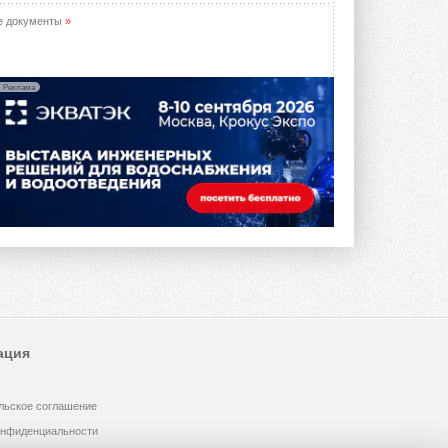
е документы
»
Реклама
ация
льское соглашение
онфиденциальности