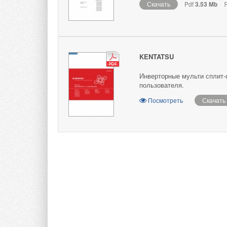
Скачать
Pdf
3.53 Mb
Я
KENTATSU
Инверторные мульти сплит-с
пользователя.
Посмотреть
Скачать