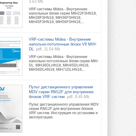
3.63 Mb
VRF-системы Midea - Внутренние
напольные блоки серии MIH22F3HN18,
MIH28F3HN18, MIH36F3HN18,
MIH45F3HN18, MIH56F3HN18,...
VRF-системы Midea - Внутренние
напольно-потолочные блоки V8 MIH-
DL.
pdf, 11.54 Mb
VRF-системы Midea - Внутренние
напольно-потолочные блоки серии MIH-
DL: MIH36DLHN18, MIH45DLHN18,
MIH56DLHN18, MIH71DLHN18,...
Пульт дистанционного управления
MDV серии RM12F для внутренних
блоков VRF систем.
pdf, 9.45 Mb
Пульт дистанционного управления MDV
серии RM12F для внутренних блоков
VRF систем. Инструкция по установке и
эксплуатации.