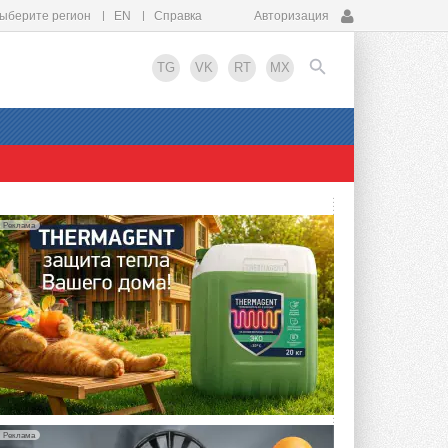
ыберите регион
EN
Справка
Авторизация
TG
VK
RT
MX
EN
Реклама
Реклама