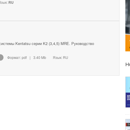
зык:
RU
истемы Kentatsu серии K2 (3,4,5) MRE. Руководство
Формат: pdf
|
3.40 Mb
Язык: RU
Н