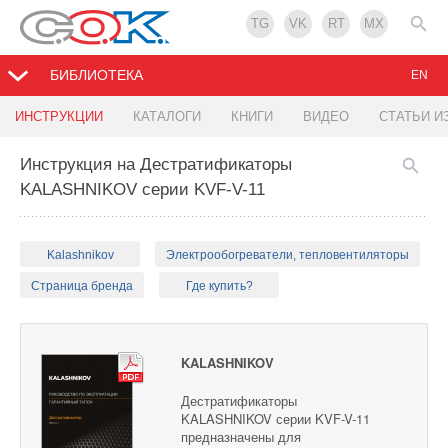
TG
VK
RT
MX
БИБЛИОТЕКА
EN
ИНСТРУКЦИИ
КАТАЛОГИ
КНИГИ
ВИДЕО
СТАТЬИ И
Инструкция на Дестратификаторы
KALASHNIKOV серии KVF-V-11
Kalashnikov
Электрообогреватели, тепловентиляторы
Страница бренда
Где купить?
KALASHNIKOV
Дестратификаторы
KALASHNIKOV серии KVF-V-11
предназначены для