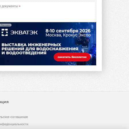
е документы
»
Реклама
ация
льское соглашение
онфиденциальности