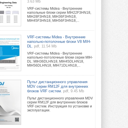
3.63 Mb
VRF-системы Midea - Внутренние
напольные блоки серии MIH22F3HN18,
MIH28F3HN18, MIH36F3HN18,
MIH45F3HN18, MIH56F3HN18,...
VRF-системы Midea - Внутренние
напольно-потолочные блоки V8 MIH-
DL.
pdf, 11.54 Mb
VRF-системы Midea - Внутренние
напольно-потолочные блоки серии MIH-
DL: MIH36DLHN18, MIH45DLHN18,
MIH56DLHN18, MIH71DLHN18,...
Пульт дистанционного управления
MDV серии RM12F для внутренних
блоков VRF систем.
pdf, 9.45 Mb
Пульт дистанционного управления MDV
серии RM12F для внутренних блоков
VRF систем. Инструкция по установке и
эксплуатации.