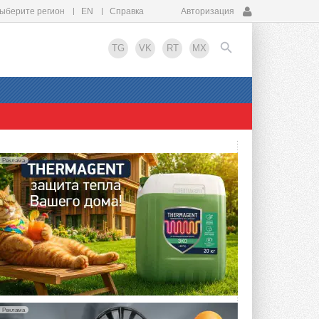
ыберите регион
EN
Справка
Авторизация
TG
VK
RT
MX
EN
Реклама
Реклама