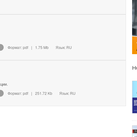
Формат: pdf
|
1.75 Mb
Язык: RU
Н
ции.
Формат: pdf
|
251.72 Kb
Язык: RU