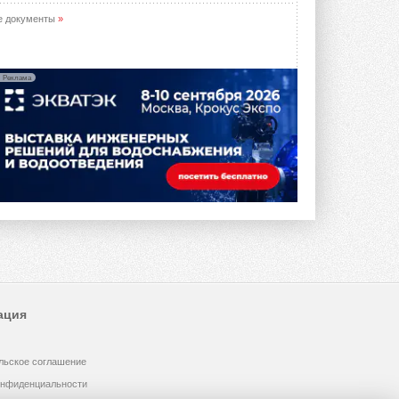
е документы
»
Реклама
ация
льское соглашение
онфиденциальности