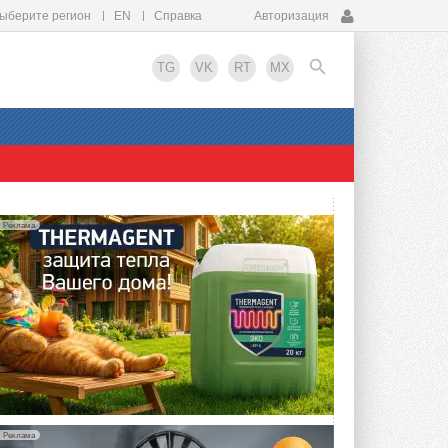
ыберите регион
EN
Справка
Авторизация
TG
VK
RT
MX
EN
Реклама
Реклама