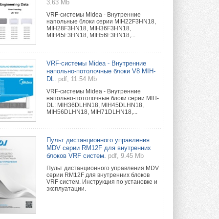
3.63 Mb
VRF-системы Midea - Внутренние
напольные блоки серии MIH22F3HN18,
MIH28F3HN18, MIH36F3HN18,
MIH45F3HN18, MIH56F3HN18,...
VRF-системы Midea - Внутренние
напольно-потолочные блоки V8 MIH-
DL.
pdf, 11.54 Mb
VRF-системы Midea - Внутренние
напольно-потолочные блоки серии MIH-
DL: MIH36DLHN18, MIH45DLHN18,
MIH56DLHN18, MIH71DLHN18,...
Пульт дистанционного управления
MDV серии RM12F для внутренних
блоков VRF систем.
pdf, 9.45 Mb
Пульт дистанционного управления MDV
серии RM12F для внутренних блоков
VRF систем. Инструкция по установке и
эксплуатации.