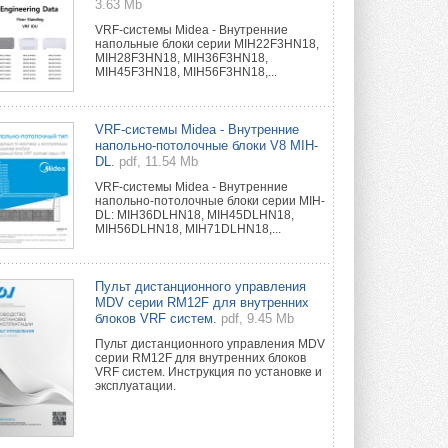
3.63 Mb
VRF-системы Midea - Внутренние
напольные блоки серии MIH22F3HN18,
MIH28F3HN18, MIH36F3HN18,
MIH45F3HN18, MIH56F3HN18,...
VRF-системы Midea - Внутренние
напольно-потолочные блоки V8 MIH-
DL.
pdf, 11.54 Mb
VRF-системы Midea - Внутренние
напольно-потолочные блоки серии MIH-
DL: MIH36DLHN18, MIH45DLHN18,
MIH56DLHN18, MIH71DLHN18,...
Пульт дистанционного управления
MDV серии RM12F для внутренних
блоков VRF систем.
pdf, 9.45 Mb
Пульт дистанционного управления MDV
серии RM12F для внутренних блоков
VRF систем. Инструкция по установке и
эксплуатации.