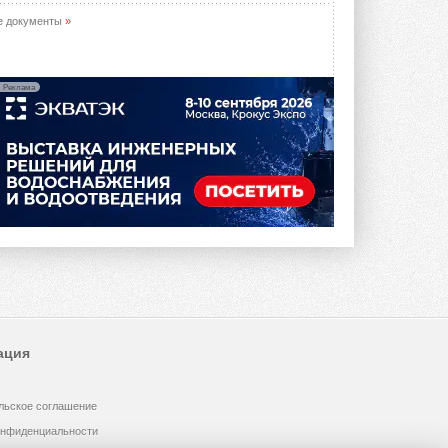
е документы
»
Реклама
ация
льское соглашение
онфиденциальности