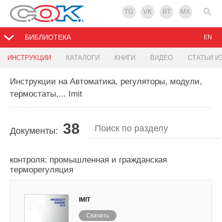
TG
VK
RT
MX
БИБЛИОТЕКА
EN
ИНСТРУКЦИИ
КАТАЛОГИ
КНИГИ
ВИДЕО
СТАТЬИ И
Инструкции на Автоматика, регуляторы, модули,
термостаты,... Imit
38
Документы:
Каталог продукции Imit 2019 - Системы
контроля: промышленная и гражданская
терморегуляция
IMIT
Скачать