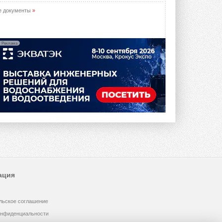
е документы
»
Реклама
ация
льское соглашение
онфиденциальности