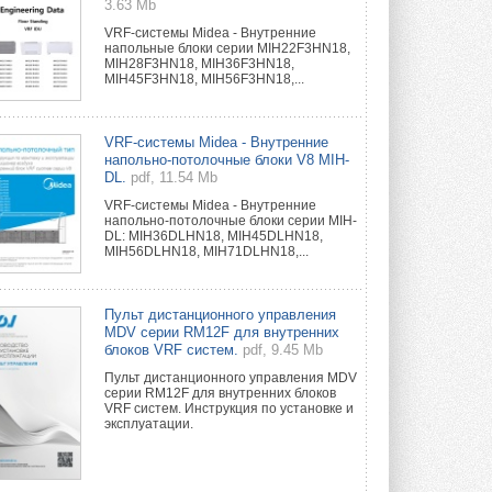
3.63 Mb
VRF-системы Midea - Внутренние
напольные блоки серии MIH22F3HN18,
MIH28F3HN18, MIH36F3HN18,
MIH45F3HN18, MIH56F3HN18,...
VRF-системы Midea - Внутренние
напольно-потолочные блоки V8 MIH-
DL.
pdf, 11.54 Mb
VRF-системы Midea - Внутренние
напольно-потолочные блоки серии MIH-
DL: MIH36DLHN18, MIH45DLHN18,
MIH56DLHN18, MIH71DLHN18,...
Пульт дистанционного управления
MDV серии RM12F для внутренних
блоков VRF систем.
pdf, 9.45 Mb
Пульт дистанционного управления MDV
серии RM12F для внутренних блоков
VRF систем. Инструкция по установке и
эксплуатации.