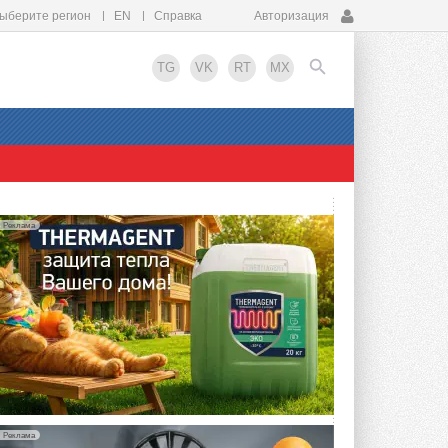
ыберите регион
EN
Справка
Авторизация
TG
VK
RT
MX
EN
Реклама
Реклама