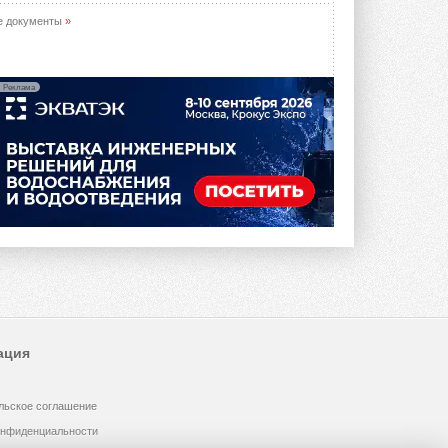
е документы
»
Реклама
ация
льское соглашение
онфиденциальности