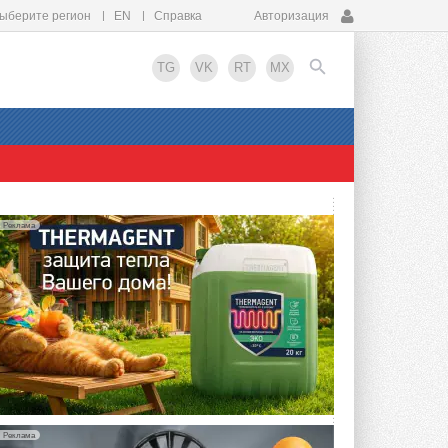
ыберите регион
EN
Справка
Авторизация
TG
VK
RT
MX
EN
Реклама
Реклама