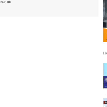
зык:
RU
Н