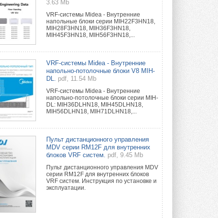
3.63 Mb
VRF-системы Midea - Внутренние
напольные блоки серии MIH22F3HN18,
MIH28F3HN18, MIH36F3HN18,
MIH45F3HN18, MIH56F3HN18,...
VRF-системы Midea - Внутренние
напольно-потолочные блоки V8 MIH-
DL.
pdf, 11.54 Mb
VRF-системы Midea - Внутренние
напольно-потолочные блоки серии MIH-
DL: MIH36DLHN18, MIH45DLHN18,
MIH56DLHN18, MIH71DLHN18,...
Пульт дистанционного управления
MDV серии RM12F для внутренних
блоков VRF систем.
pdf, 9.45 Mb
Пульт дистанционного управления MDV
серии RM12F для внутренних блоков
VRF систем. Инструкция по установке и
эксплуатации.