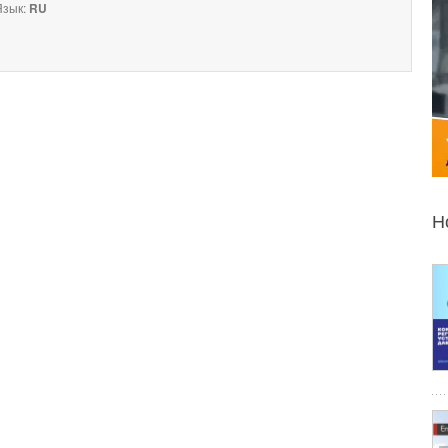
зык:
RU
Н