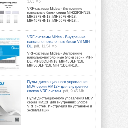
3.63 Mb
VRF-системы Midea - Внутренние
напольные блоки серии MIH22F3HN18,
MIH28F3HN18, MIH36F3HN18,
MIH45F3HN18, MIH56F3HN18,...
VRF-системы Midea - Внутренние
напольно-потолочные блоки V8 MIH-
DL.
pdf, 11.54 Mb
VRF-системы Midea - Внутренние
напольно-потолочные блоки серии MIH-
DL: MIH36DLHN18, MIH45DLHN18,
MIH56DLHN18, MIH71DLHN18,...
Пульт дистанционного управления
MDV серии RM12F для внутренних
блоков VRF систем.
pdf, 9.45 Mb
Пульт дистанционного управления MDV
серии RM12F для внутренних блоков
VRF систем. Инструкция по установке и
эксплуатации.