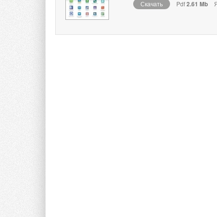
Скачать
Pdf
2.61 Mb
Я