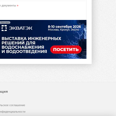
е документы
»
Реклама
ация
льское соглашение
онфиденциальности