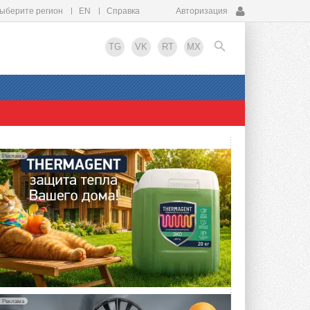
ыберите регион
EN
Справка
Авторизация
TG
VK
RT
MX
EN
Реклама
Реклама