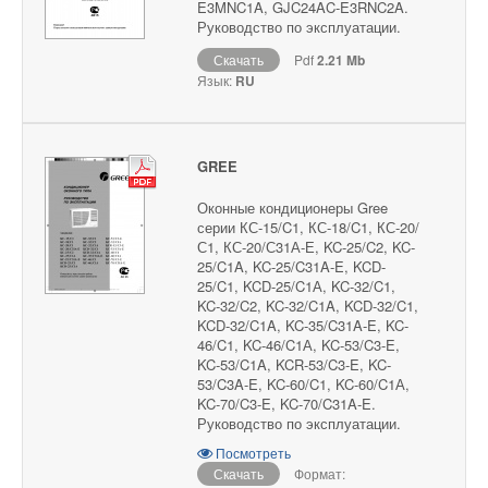
E3MNC1A, GJC24AC-E3RNC2A.
Руководство по эксплуатации.
Скачать
Pdf
2.21 Mb
Язык:
RU
GREE
Оконные кондиционеры Gree
серии КС-15/C1, КС-18/C1, КС-20/
С1, КС-20/С31А-Е, KC-25/C2, KC-
25/C1A, KC-25/C31A-E, KCD-
25/C1, KCD-25/C1А, KC-32/C1,
KC-32/C2, KC-32/C1A, KCD-32/C1,
KCD-32/C1A, KC-35/C31A-E, KC-
46/C1, KC-46/C1А, KC-53/C3-E,
KC-53/C1A, KCR-53/C3-E, KC-
53/C3A-E, KC-60/C1, KC-60/C1А,
KC-70/C3-E, KC-70/C31A-E.
Руководство по эксплуатации.
Посмотреть
Скачать
Формат: