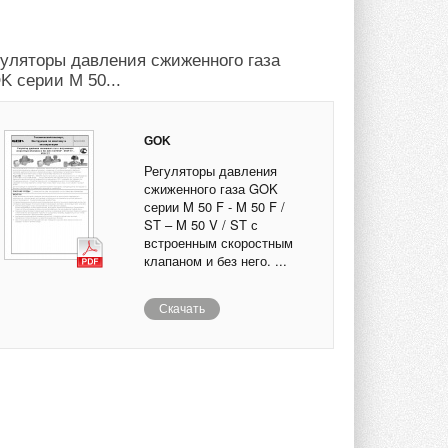
гуляторы давления сжиженного газа
K серии M 50...
GOK
Регуляторы давления
сжиженного газа GOK
серии M 50 F - M 50 F /
ST – M 50 V / ST с
встроенным скоростным
клапаном и без него. ...
Скачать