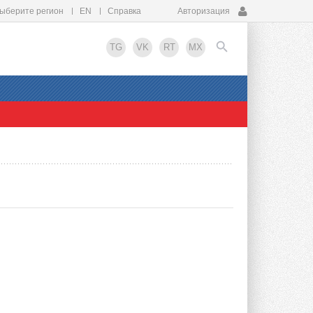
ыберите регион
EN
Справка
Авторизация
TG
VK
RT
MX
EN