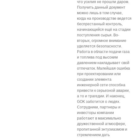
что усилия не прошли даром.
Получить данный документ
можно лишь в том случае,
когда на производстве ведется
беспрестанный контроль,
начинающийся ещё на стадии
поступления сырья. Во-
вторых, огромное внимание
уделяется безопасности.
Работа в области подачи газа
и топлива под высоким
давлением накладывает свой
отпечаток. Малейшая ошибка
при проектировании или
создании элемента
инженерной сети способна
привести к серьезной аварии,
а то и трагедии. И наконец,
GOK заботится о людях.
Сотрудники, партнеры и
инвесторы компании
работают в максимально
дружественной атмосфере,
пропитанной энтузиазмом и
стремлением дать