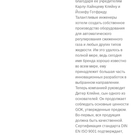
благодаря ее учредителям
Карлу-Хайнцему Кляйну и
Йозефу Готфриду.
Талантливые инженеры
хотели создать собственное
производство оборудования
для автоматического
регулирования сжиженного
газа и любых других типов
жидкости. Им это удалось в
полной мере, ведь сегодня
имя бренда хорошо известно
во всем мире, ему
принадлежит большая часть
инновационных разработок в
выбранном направлении.
Теперь компанией руководит
Дитер Кляйне, сын одного из
основателей. Он продолжает
соблюдать основные ценности
GOK, утвержденные предком.
Во-первых, вся продукция
должна быть качественной.
Сертификация стандарта DIN
EN ISO 9001 подтверждает,