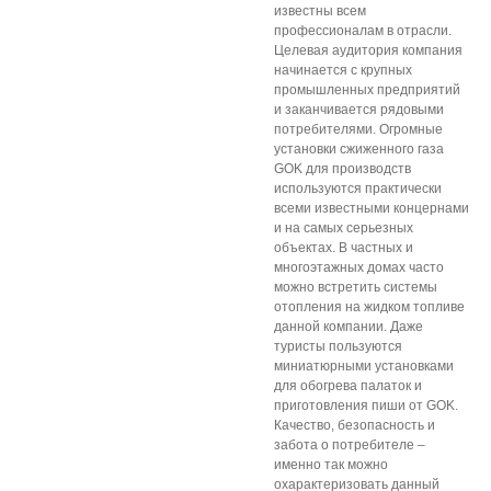
известны всем
профессионалам в отрасли.
Целевая аудитория компания
начинается с крупных
промышленных предприятий
и заканчивается рядовыми
потребителями. Огромные
установки сжиженного газа
GOK для производств
используются практически
всеми известными концернами
и на самых серьезных
объектах. В частных и
многоэтажных домах часто
можно встретить системы
отопления на жидком топливе
данной компании. Даже
туристы пользуются
миниатюрными установками
для обогрева палаток и
приготовления пиши от GOK.
Качество, безопасность и
забота о потребителе –
именно так можно
охарактеризовать данный