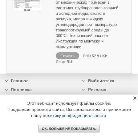
от механических примесей в
системах трубопроводов горячей
и холодной воды, сжатого
воздуха, масла и жидких
углеводородов при температуре
транспортируемой среды до
300°C. Технический паспорт.
Инструкция по монтажу и
эксплуатации.
Скачать
Pdf
157.91 Kb
Язык:
RU
Главное
Библиотека
Подписка
Реклама
×
Информация
Этот веб-сайт использует файлы cookies.
Продолжая просмотр сайта, Вы соглашаетесь и принимаете
© 2002 - 2026 OOO Издательский дом «МЕДИА ТЕХНОЛОДЖИ» +7 (495) 665-00-
нашу
политику конфиденциальности
.
00
ОК. БОЛЬШЕ НЕ ПОКАЗЫВАТЬ.