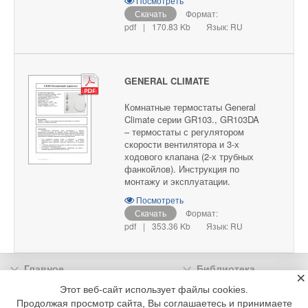
Посмотреть
Скачать
Формат:
pdf
|
170.83 Kb
Язык: RU
GENERAL CLIMATE
Комнатные термостаты General
Climate серии GR103., GR103DA
– термостаты с регулятором
скорости вентилятора и 3-х
ходового клапана (2-х трубных
фанкойлов). Инструкция по
монтажу и эксплуатации.
Посмотреть
Скачать
Формат:
pdf
|
353.36 Kb
Язык: RU
Главное
Библиотека
×
Подписка
Реклама
Этот веб-сайт использует файлы cookies.
Продолжая просмотр сайта, Вы соглашаетесь и принимаете