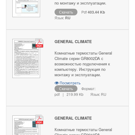
по монтажу и эксплуатации.
Скачать
Pdf
403.44 Kb
Язык:
RU
GENERAL CLIMATE
Комнатные термостаты General
Climate серии GR8002DA с
возможностью подключения к
компьютеру. Инструкция по
монтажу и эксплуатации.
Посмотреть
Скачать
Формат:
pdf
|
219.99 Kb
Язык: RU
GENERAL CLIMATE
Комнатные термостаты General
Climate серии GR2010DA,