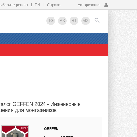
ыберите регион
EN
Справка
Авторизация
TG
VK
RT
MX
EN
талог GEFFEN 2024 - Инженерные
шения для монтажников
GEFFEN