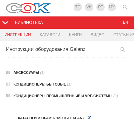
TG
VK
RT
MX
БИБЛИОТЕКА
EN
ИНСТРУКЦИИ
КАТАЛОГИ
КНИГИ
ВИДЕО
СТАТЬИ И
Инструкции оборудования Galanz
АКСЕССУАРЫ
(1)
КОНДИЦИОНЕРЫ БЫТОВЫЕ
(1)
КОНДИЦИОНЕРЫ ПРОМЫШЛЕННЫЕ И VRF-СИСТЕМЫ
(3)
КАТАЛОГИ И ПРАЙС-ЛИСТЫ GALANZ