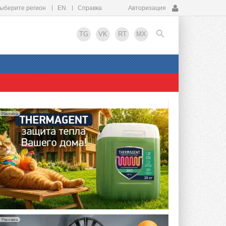
ыберите регион
EN
Справка
Авторизация
TG
VK
RT
MX
EN
Реклама
Реклама