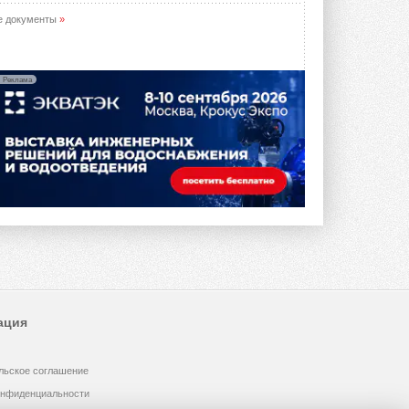
е документы
»
Реклама
ация
льское соглашение
онфиденциальности