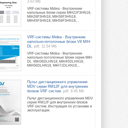
3.63 Mb
VRF-системы Midea - Внутренние
напольные блоки серии MIH22F3HN18,
MIH28F3HN18, MIH36F3HN18,
MIH45F3HN18, MIH56F3HN18,...
VRF-системы Midea - Внутренние
напольно-потолочные блоки V8 MIH-
DL.
pdf, 11.54 Mb
VRF-системы Midea - Внутренние
напольно-потолочные блоки серии MIH-
DL: MIH36DLHN18, MIH45DLHN18,
MIH56DLHN18, MIH71DLHN18,...
Пульт дистанционного управления
MDV серии RM12F для внутренних
блоков VRF систем.
pdf, 9.45 Mb
Пульт дистанционного управления MDV
серии RM12F для внутренних блоков
VRF систем. Инструкция по установке и
эксплуатации.