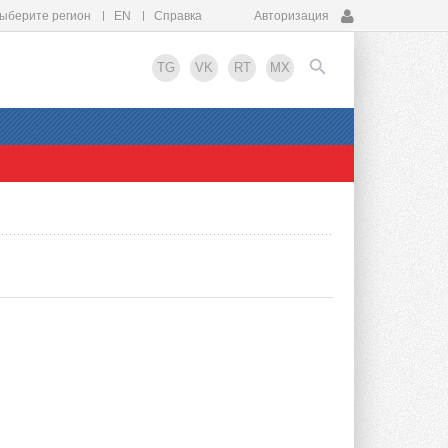
ыберите регион
EN
Справка
Авторизация
TG
VK
RT
MX
EN