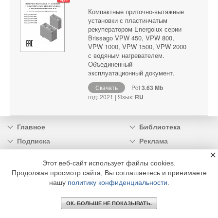
Компактные приточно-вытяжные
установки с пластинчатым
рекуператором Energolux серии
Brissago VPW 450, VPW 800,
VPW 1000, VPW 1500, VPW 2000
с водяным нагревателем.
Объединенный
эксплуатационный документ.
Скачать
Pdf
3.63 Mb
год: 2021 | Язык:
RU
Главное
Библиотека
Подписка
Реклама
×
Информация
Этот веб-сайт использует файлы cookies.
Продолжая просмотр сайта, Вы соглашаетесь и принимаете
© 2002 - 2026 OOO Издательский дом «МЕДИА ТЕХНОЛОДЖИ» +7 (495) 665-00-
00
нашу
политику конфиденциальности
.
ОК. БОЛЬШЕ НЕ ПОКАЗЫВАТЬ.