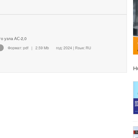
о узла АС-2,0
Формат: pdf
|
2.59 Mb
год: 2024 | Язык: RU
Н