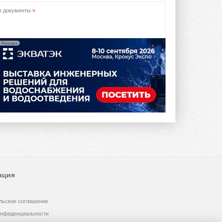
е документы
»
Реклама
ация
льское соглашение
онфиденциальности