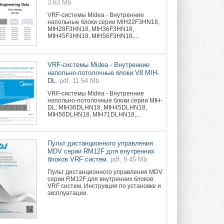
3.63 Mb
VRF-системы Midea - Внутренние
напольные блоки серии MIH22F3HN18,
MIH28F3HN18, MIH36F3HN18,
MIH45F3HN18, MIH56F3HN18,...
VRF-системы Midea - Внутренние
напольно-потолочные блоки V8 MIH-
DL.
pdf, 11.54 Mb
VRF-системы Midea - Внутренние
напольно-потолочные блоки серии MIH-
DL: MIH36DLHN18, MIH45DLHN18,
MIH56DLHN18, MIH71DLHN18,...
Пульт дистанционного управления
MDV серии RM12F для внутренних
блоков VRF систем.
pdf, 9.45 Mb
Пульт дистанционного управления MDV
серии RM12F для внутренних блоков
VRF систем. Инструкция по установке и
эксплуатации.