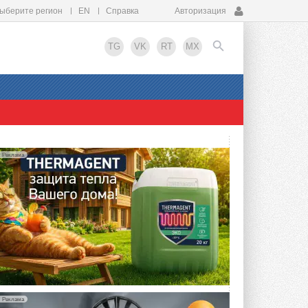
ыберите регион
EN
Справка
Авторизация
TG
VK
RT
MX
EN
Реклама
Реклама