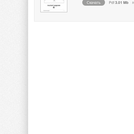
Скачать
Pdf
3.01 Mb
г