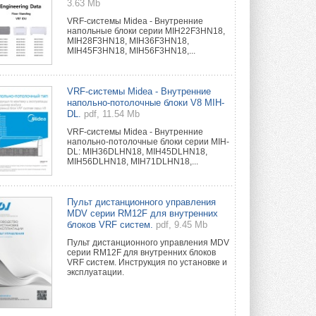
3.63 Mb
VRF-системы Midea - Внутренние
напольные блоки серии MIH22F3HN18,
MIH28F3HN18, MIH36F3HN18,
MIH45F3HN18, MIH56F3HN18,...
VRF-системы Midea - Внутренние
напольно-потолочные блоки V8 MIH-
DL.
pdf, 11.54 Mb
VRF-системы Midea - Внутренние
напольно-потолочные блоки серии MIH-
DL: MIH36DLHN18, MIH45DLHN18,
MIH56DLHN18, MIH71DLHN18,...
Пульт дистанционного управления
MDV серии RM12F для внутренних
блоков VRF систем.
pdf, 9.45 Mb
Пульт дистанционного управления MDV
серии RM12F для внутренних блоков
VRF систем. Инструкция по установке и
эксплуатации.