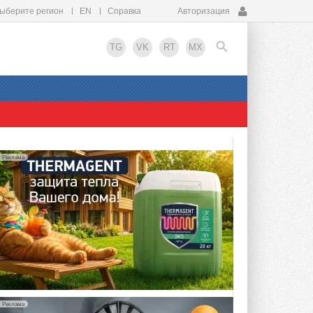
ыберите регион
EN
Справка
Авторизация
TG
VK
RT
MX
EN
Реклама
Реклама