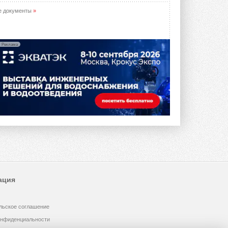
е документы
»
Реклама
ация
льское соглашение
онфиденциальности