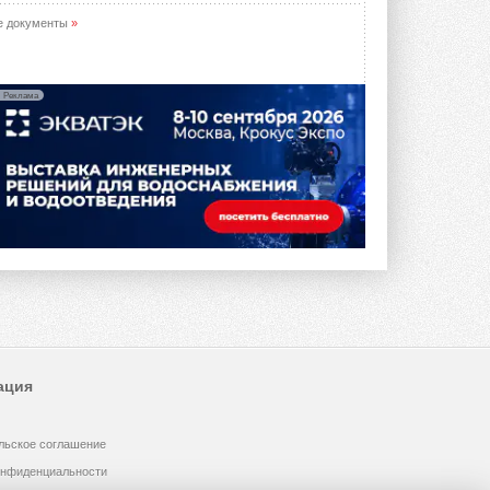
е документы
»
Реклама
ация
льское соглашение
онфиденциальности