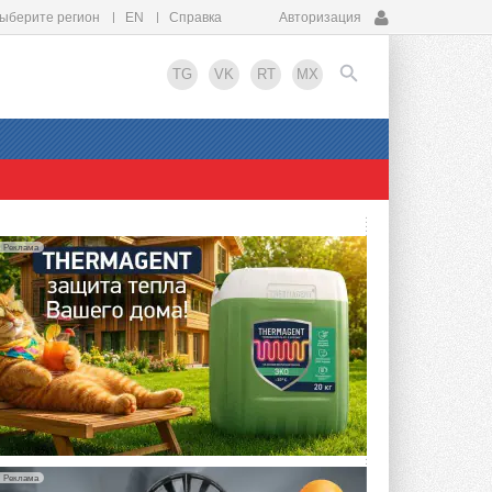
ыберите регион
EN
Справка
Авторизация
TG
VK
RT
MX
EN
Реклама
Реклама