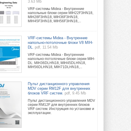
3.63 Mb
VRF-системы Midea - Внутренние
напольные блоки серии MIH22F3HN18,
MIH28F3HN18, MIH36F3HN18,
MIH45F3HN18, MIH56F3HN18,...
VRF-системы Midea - Внутренние
напольно-потолочные блоки V8 MIH-
DL.
pdf, 11.54 Mb
VRF-системы Midea - Внутренние
напольно-потолочные блоки серии MIH-
DL: MIH36DLHN18, MIH45DLHN18,
MIH56DLHN18, MIH71DLHN18,...
Пульт дистанционного управления
MDV серии RM12F для внутренних
блоков VRF систем.
pdf, 9.45 Mb
Пульт дистанционного управления MDV
серии RM12F для внутренних блоков
VRF систем. Инструкция по установке и
эксплуатации.