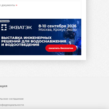
е документы
»
Реклама
ация
льское соглашение
онфиденциальности