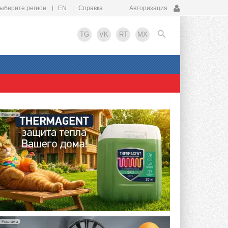
ыберите регион
EN
Справка
Авторизация
TG
VK
RT
MX
EN
Реклама
Реклама