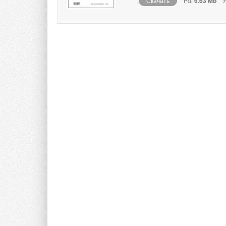
Скачать
Pdf
6.63 Mb
Я