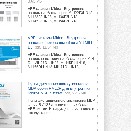
3.63 Mb
VRF-системы Midea - Внутренние
напольные блоки серии MIH22F3HN18,
MIH28F3HN18, MIH36F3HN18,
MIH45F3HN18, MIH56F3HN18,...
VRF-системы Midea - Внутренние
напольно-потолочные блоки V8 MIH-
DL.
pdf, 11.54 Mb
VRF-системы Midea - Внутренние
напольно-потолочные блоки серии MIH-
DL: MIH36DLHN18, MIH45DLHN18,
MIH56DLHN18, MIH71DLHN18,...
Пульт дистанционного управления
MDV серии RM12F для внутренних
блоков VRF систем.
pdf, 9.45 Mb
Пульт дистанционного управления MDV
серии RM12F для внутренних блоков
VRF систем. Инструкция по установке и
эксплуатации.