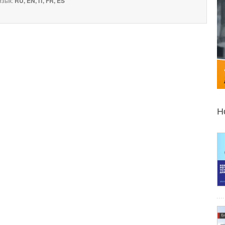
зык:
RU, EN, IT, FR, ES
Н