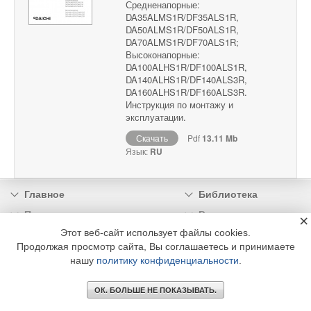
Средненапорные:
DA35ALMS1R/DF35ALS1R,
DA50ALMS1R/DF50ALS1R,
DA70ALMS1R/DF70ALS1R;
Высоконапорные:
DA100ALHS1R/DF100ALS1R,
DA140ALHS1R/DF140ALS3R,
DA160ALHS1R/DF160ALS3R.
Инструкция по монтажу и
эксплуатации.
Скачать
Pdf
13.11 Mb
Язык:
RU
Главное
Библиотека
Подписка
Реклама
×
Этот веб-сайт использует файлы cookies.
Информация
Продолжая просмотр сайта, Вы соглашаетесь и принимаете
нашу
политику конфиденциальности
.
© 2002 - 2026 OOO Издательский дом «МЕДИА ТЕХНОЛОДЖИ» +7 (495) 665-00-
00
ОК. БОЛЬШЕ НЕ ПОКАЗЫВАТЬ.